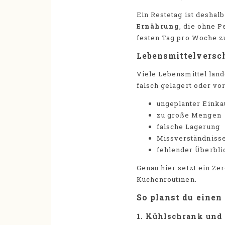
Ein Restetag ist deshalb
Ernährung
, die ohne P
festen Tag pro Woche z
Lebensmittelversc
Viele Lebensmittel land
falsch gelagert oder vo
ungeplanter Einka
zu große Mengen
falsche Lagerung
Missverständnisse
fehlender Überbli
Genau hier setzt ein Ze
Küchenroutinen.
So planst du einen
1. Kühlschrank und 