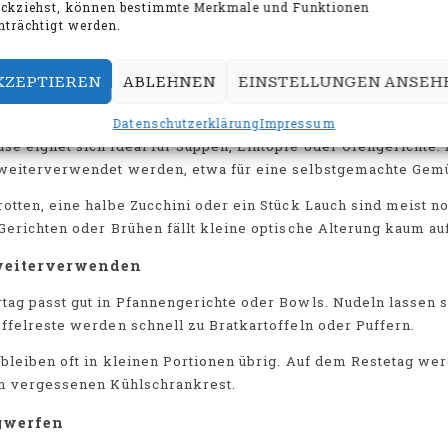
ückziehst, können bestimmte Merkmale und Funktionen
rat
zu entwickeln. Fehlende Kleinigkeiten wie Gewürze, Öl o
nträchtigt werden.
cheidend ist, dass du vorhandene Lebensmittel zuerst nutzt.
raktische Ideen für die Resteküche
KZEPTIEREN
ABLEHNEN
EINSTELLUNGEN ANSEH
ll nutzen
Datenschutzerklärung
Impressum
se eignet sich ideal für Suppen, Eintöpfe oder Ofengerichte
weiterverwendet werden, etwa für eine selbstgemachte Gem
otten, eine halbe Zucchini oder ein Stück Lauch sind meist no
Gerichten oder Brühen fällt kleine optische Alterung kaum auf
weiterverwenden
ag passt gut in Pfannengerichte oder Bowls. Nudeln lassen s
ffelreste werden schnell zu Bratkartoffeln oder Puffern.
bleiben oft in kleinen Portionen übrig. Auf dem Restetag wer
um vergessenen Kühlschrankrest.
gwerfen