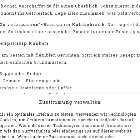
kochst, verschaffst du dir einen Überblick. Schau zuerst in 
zuletzt ins Gefrierfach. Lege alles zusammen, was bald verb
„Zu verbrauchen“-Bereich im Kühlschrank
. Dort lagerst 
n. So findest du die passenden Zutaten für deinen Restetag s
tenprinzip kochen
 am besten mit flexiblen Gerichten. Statt ein starres Rezept 
nach einfachen Grundmustern:
Suppe oder Eintopf
+ Gemüse = Pfannengericht
gemüse = Bratpfanne oder Puffer
 Croutons oder Semmelbrösel
Zustimmung verwalten
essert, Smoothie oder Frühstück
 ist, ein stimmiges Essen.
ir ein optimales Erlebnis zu bieten, verwenden wir Technologien
Cookies, um Geräteinformationen zu speichern und/oder darauf
kaufen
greifen. Wenn du diesen Technologien zustimmst, können wir
n wie das Surfverhalten oder eindeutige IDs auf dieser Website
t am besten, wenn du dafür nicht extra einkaufen gehst. Ziel 
rbeiten. Wenn du deine Zustimmung nicht erteilst oder