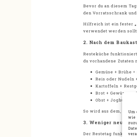
Bevor du an diesem Tag 
den Vorratsschrank und 
Hilfreich ist ein fester
verwendet werden sollte
2. Nach dem Baukas
Resteküche funktioniert
du vorhandene Zutaten 
Gemüse + Brühe = 
Reis oder Nudeln 
Kartoffeln + Rest
Brot + Gewürze =
Obst + Joghurt = D
So wird aus dem, was da
Um d
wie 
3. Weniger neu ein
zuzu
Date
Der Restetag funktionier
vera