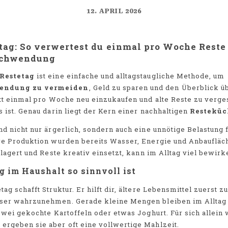
12. APRIL 2026
tag: So verwertest du einmal pro Woche Reste
schwendung
Restetag
ist eine einfache und alltagstaugliche Methode, um
endung zu vermeiden
, Geld zu sparen und den Überblick 
att einmal pro Woche neu einzukaufen und alte Reste zu verges
 ist. Genau darin liegt der Kern einer nachhaltigen
Resteküc
nd nicht nur ärgerlich, sondern auch eine unnötige Belastung
hre Produktion wurden bereits Wasser, Energie und Anbaufläc
 lagert und Reste kreativ einsetzt, kann im Alltag viel bewirk
 im Haushalt so sinnvoll ist
ag schafft Struktur. Er hilft dir, ältere Lebensmittel zuerst 
ser wahrzunehmen. Gerade kleine Mengen bleiben im Alltag o
 zwei gekochte Kartoffeln oder etwas Joghurt. Für sich allein
rgeben sie aber oft eine vollwertige Mahlzeit.