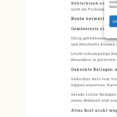
zur
Kühlschrank und Vor
beei
nicht als Problem. Ents
Reste verwerten: p
A
Gemüsereste sinnvo
Übrig gebliebenes Gemü
und Abschnitte können 
Leicht schrumpelige Kar
Besonders in pürierten 
Gekochte Beilagen 
Gekochter Reis vom Vort
Suppen einsetzen. Karto
Gerade solche Beilagen 
neuen Mahlzeit statt z
Altes Brot nicht we