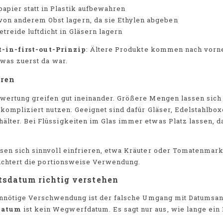
papier statt in Plastik aufbewahren
von anderem Obst lagern, da sie Ethylen abgeben
treide luftdicht in Gläsern lagern
t-in-first-out-Prinzip
: Ältere Produkte kommen nach vorne
 was zuerst da war.
eren
wertung greifen gut ineinander. Größere Mengen lassen sich
nkompliziert nutzen. Geeignet sind dafür Gläser, Edelstahlbo
ter. Bei Flüssigkeiten im Glas immer etwas Platz lassen, da
sen sich sinnvoll einfrieren, etwa Kräuter oder Tomatenmark
eichtert die portionsweise Verwendung.
tsdatum richtig verstehen
 unnötige Verschwendung ist der falsche Umgang mit Datumsa
datum
ist kein Wegwerfdatum. Es sagt nur aus, wie lange ei