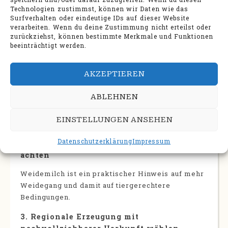
Fleisch und Milchprodukte
Technologien zustimmst, können wir Daten wie das
Surfverhalten oder eindeutige IDs auf dieser Website
nachhaltiger
verarbeiten. Wenn du deine Zustimmung nicht erteilst oder
zurückziehst, können bestimmte Merkmale und Funktionen
Beim nachhaltigen Einkauf helfen einige klare
beeinträchtigt werden.
Orientierungspunkte.
1. Bio-Fleisch bevorzugen
AKZEPTIEREN
Wenn Tierwohl im Vordergrund steht, ist
Bio-
ABLEHNEN
Fleisch
die bessere Wahl. Noch gezielter ist der
Griff zu Verbandsware wie Bioland, Demeter oder
EINSTELLUNGEN ANSEHEN
Naturland.
Datenschutzerklärung
Impressum
2. Bei Milchprodukten auf Weidemilch
achten
Weidemilch ist ein praktischer Hinweis auf mehr
Weidegang und damit auf tiergerechtere
Bedingungen.
3. Regionale Erzeugung mit