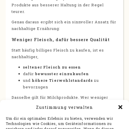
Produkte aus besserer Haltung in der Regel
teurer.
Genau daraus ergibt sich ein sinnvoller Ansatz für
nachhaltige Ernährung:
Weniger Fleisch, dafür bessere Qualität
Statt häufig billiges Fleisch zu kaufen, ist es
nachhaltiger,
seltener Fleisch zu essen
dafür
bewusster einzukaufen
und
höhere Tierwohlstandards
zu
bevorzugen
Dasselbe gilt für Milchprodukte. Wer weniger
konsumiert, kann eher zu Produkten aus besserer
Zustimmung verwalten
Haltung greifen, ohne dass das Budget
zwangsläufig explodiert.
Um dir ein optimales Erlebnis zu bieten, verwenden wir
Technologien wie Cookies, um Geräteinformationen zu
Einkaufsratgeber: So wählen Sie
speichern und/oder darauf zuzugreifen. Wenn du diesen