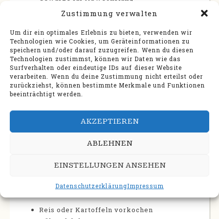
Zustimmung verwalten
Gewürze sind dabei wichtiger, als viele denken.
Mit denselben Grundzutaten lassen sich durch
Um dir ein optimales Erlebnis zu bieten, verwenden wir
Curry, Paprika, Chili oder Kräuter völlig
Technologien wie Cookies, um Geräteinformationen zu
unterschiedliche Mahlzeiten erzeugen. Das
speichern und/oder darauf zuzugreifen. Wenn du diesen
Technologien zustimmst, können wir Daten wie das
reduziert Monotonie und verhindert, dass
Surfverhalten oder eindeutige IDs auf dieser Website
vorbereitete Speisen langweilig werden.
verarbeiten. Wenn du deine Zustimmung nicht erteilst oder
zurückziehst, können bestimmte Merkmale und Funktionen
Meal Prep praktisch umsetzen:
beeinträchtigt werden.
Komponenten statt fertiger
Komplettgerichte
AKZEPTIEREN
Für Zero-Waste Meal Prep ist es besonders
sinnvoll, nicht nur komplette Gerichte
ABLEHNEN
vorzukochen, sondern einzelne Komponenten
getrennt vorzubereiten. Das erhöht die
EINSTELLUNGEN ANSEHEN
Flexibilität und erleichtert die Resteverwertung.
Datenschutzerklärung
Impressum
Ein bewährtes System ist:
Reis oder Kartoffeln vorkochen